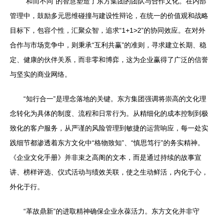
“和而不同”的智慧塑造了东方集团的团队与合作文化。在内部
管理中，鼓励多元思维碰撞与建设性辩论，在统一的价值观和战略
目标下，包容个性，汇聚众智，追求“1+1>2”的协同效应。在对外
合作与市场竞争中，则秉承“互利共赢”的准则，寻求建立长期、稳
定、健康的伙伴关系，而非零和博弈，这为企业赢得了广泛的信誉
与坚实的商业网络。
“知行合一”是理念落地的关键。东方集团强调将崇高的文化理
念转化为具体的制度、流程和日常行为。从精细化的成本控制到极
致化的客户服务，从严谨的风险管理到敏捷的运营响应，每一处实
践细节都渗透着东方文化中“格物致知”、“慎思笃行”的务实精神。
《企业文化手册》并非束之高阁的文本，而是通过持续的故事宣
讲、榜样评选、仪式活动与绩效关联，使之生动鲜活，内化于心，
外化于行。
“革故鼎新”的进取精神确保企业永葆活力。东方文化并非守